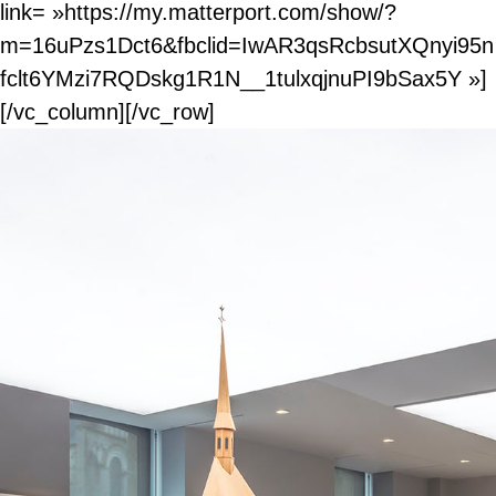
link= »https://my.matterport.com/show/?
m=16uPzs1Dct6&fbclid=IwAR3qsRcbsutXQnyi95n
fclt6YMzi7RQDskg1R1N__1tulxqjnuPI9bSax5Y »]
[/vc_column][/vc_row]