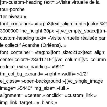
[tm-custom-heading text= »Visite virtuelle de la
tour-porche
1er niveau »
font_container= »tag:h3|text_align:center|color:%2
3000000|line_height:30px »][vc_empty_space][tm-
custom-heading text= »Visite virtuelle réalisée par
le collectif Acanthe (Orléans). »
font_container= »tag:h3|font_size:21px|text_align:
center|color:%23ad1719″][/vc_column][vc_column
reduce_extra_padding= »991″
tm_col_bg_expand= »right » width= »1/2″
el_class= »open-background »][vc_single_image
image= »5440″ img_size= »full »
alignment= »center » onclick= »custom_link »
img_link_target= »_blank »