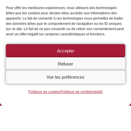
Pour offrir les meilleures expériences, nous utilisons des technologies
telles que les cookies pour stocker et/ou accéder aux informations des
appareils. Le fait de consentir à ces technologies nous permettra de traiter
des données telles que le comportement de navigation ou les ID uniques
sur ce site. Le fait de ne pas consentir ou de retirer son consentement peut
avoir un effet négatif sur certaines caractéristiques et fonctions.
Accepter
Le Belvédère de Saint-Benoît-sur-Loire
, espace
interactif dédié à l’histoire et à l’architecture de
Refuser
l’abbaye de Fleury, vous invite à un voyage
Voir les préférences
immersif entre médiation numérique et
architectures millénaires.
Politique de cookies
Politique de confidentialité
Le Belvédère