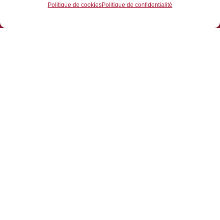
Politique de cookies
Politique de confidentialité
55 rue Orléanaise, 45730 Saint-Benoît-sur-Loire
02 34 52 02 45
belvedere@valdesully.fr
Découvrir…
Le Belvédère
L’abbaye de Fleury
Groupes
Scolaires et extra-scolaires