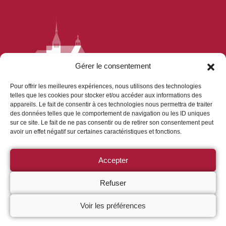
Gérer le consentement
Pour offrir les meilleures expériences, nous utilisons des technologies
telles que les cookies pour stocker et/ou accéder aux informations des
appareils. Le fait de consentir à ces technologies nous permettra de traiter
Le Belvédère de Saint-Benoît-sur-Loire
, espace
des données telles que le comportement de navigation ou les ID uniques
interactif dédié à l’histoire et à l’architecture de
sur ce site. Le fait de ne pas consentir ou de retirer son consentement peut
avoir un effet négatif sur certaines caractéristiques et fonctions.
l’abbaye de Fleury, vous invite à un voyage
immersif entre médiation numérique et
Accepter
architectures millénaires.
Refuser
Voir les préférences
Le Belvédère